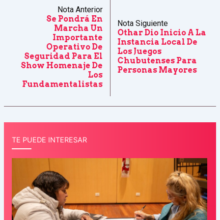
Nota Anterior
Se Pondrá En
Nota Siguiente
Marcha Un
Othar Dio Inicio A La
Importante
Instancia Local De
Operativo De
Los Juegos
Seguridad Para El
Chubutenses Para
Show Homenaje De
Personas Mayores
Los
Fundamentalistas
TE PUEDE INTERESAR