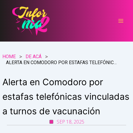
Ir
al
contenido
HOME
DE ACÁ
ALERTA EN COMODORO POR ESTAFAS TELEFÓNICAS VINCULADAS A TURNOS DE VACUNACIÓN
Alerta en Comodoro por
estafas telefónicas vinculadas
a turnos de vacunación
SEP 18, 2025