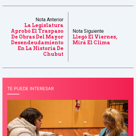
Nota Anterior
La Legislatura
Aprobó El Traspaso
Nota Siguiente
De Obras Del Mayor
Llegó El Viernes,
Desendeudamiento
Mirá El Clima
En La Historia De
Chubut
TE PUEDE INTERESAR