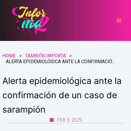
Ir
al
contenido
HOME
TAMBIÉN IMPORTA
ALERTA EPIDEMIOLÓGICA ANTE LA CONFIRMACIÓN DE UN CASO DE SARAMPIÓN
Alerta epidemiológica ante la
confirmación de un caso de
sarampión
FEB 3, 2025