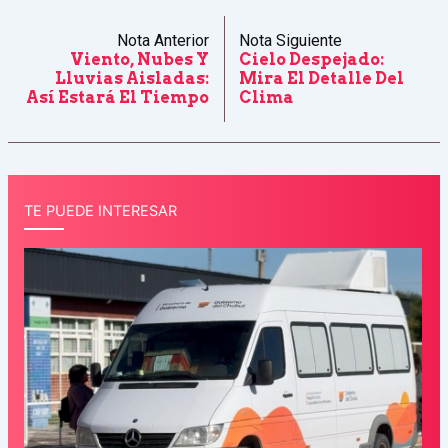
Nota Anterior
Nota Siguiente
Viento, Nubes Y
Cielo Despejado:
Lluvias Aisladas:
Mira El Detalle Del
Así Estará El Tiempo
Clima
TE PUEDE INTERESAR