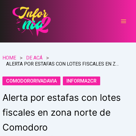
Ir
al
contenido
HOME
DE ACÁ
ALERTA POR ESTAFAS CON LOTES FISCALES EN ZONA NORTE DE COMODORO
COMODORORIVADAVIA
INFORMA2CR
Alerta por estafas con lotes
fiscales en zona norte de
Comodoro