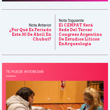
Nota Siguiente
Nota Anterior
El CENPAT Será
¿Por Qué Es Feriado
Sede Del Tercer
Este 30 De Abril En
Congreso Argentino
Chubut?
De Estudios Líticos
EnArqueología
TE PUEDE INTERESAR