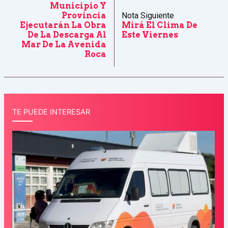
Municipio Y
Provincia
Nota Siguiente
Ejecutarán La Obra
Mirá El Clima De
De La Descarga Al
Este Viernes
Mar De La Avenida
Roca
TE PUEDE INTERESAR