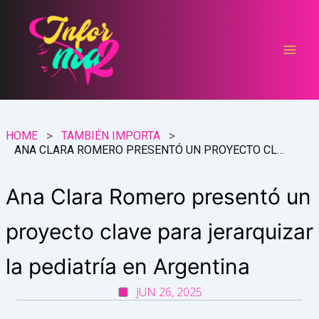
Ir
al
contenido
HOME
TAMBIÉN IMPORTA
ANA CLARA ROMERO PRESENTÓ UN PROYECTO CLAVE PARA JERARQUIZAR LA PEDIATRÍA EN ARGENTINA
Ana Clara Romero presentó un
proyecto clave para jerarquizar
la pediatría en Argentina
JUN 26, 2025