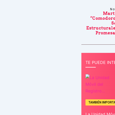
No
Mart
“Comodoro
S
Estructurale
Promesa
TE PUEDE INT
TAMBIÉN IMPORT
La Unidad Móvi