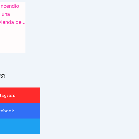
S?
stagram
cebook