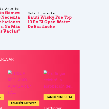
ta Anterior
ín Gómez:
Nota Siguiente
 Necesita
Bauti Wisky Fue Top
oluciones
10 En El Open Water
s, No Más
De Bariloche
s Vacías”
ERESAR
A
TAMBIÉN IMPORTA
TAMBIÉN IMPORTA
l
Treffinger