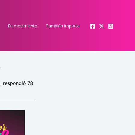
En movimiento
También importa
S DIPUTADOS EN SESIÓN ESPECIAL
, respondió 78