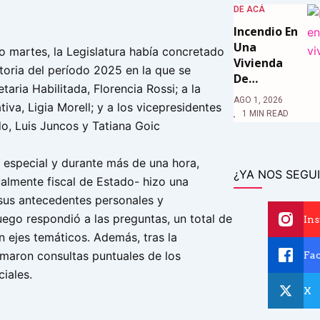
DE ACÁ
Incendio En
Una
o martes, la Legislatura había concretado
Vivienda
toria del período 2025 en la que se
De…
taria Habilitada, Florencia Rossi; a la
AGO 1, 2026
tiva, Ligia Morell; y a los vicepresidentes
1 MIN READ
o, Luis Juncos y Tatiana Goic
n especial y durante más de una hora,
¿YA NOS SEGUI
lmente fiscal de Estado- hizo una
sus antecedentes personales y
uego respondió a las preguntas, un total de
In
n ejes temáticos. Además, tras la
umaron consultas puntuales de los
Fa
iales.
X