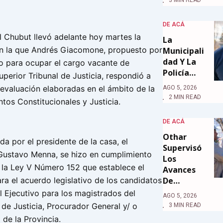
DE ACÁ
l Chubut llevó adelante hoy martes la
La
en la que Andrés Giacomone, propuesto por
Municipali
Dad Y La
vo para ocupar el cargo vacante de
Policía…
perior Tribunal de Justicia, respondió a
 evaluación elaboradas en el ámbito de la
AGO 5, 2026
2 MIN READ
tos Constitucionales y Justicia.
DE ACÁ
Othar
ida por el presidente de la casa, el
Supervisó
Gustavo Menna, se hizo en cumplimiento
Los
e la Ley V Número 152 que establece el
Avances
De…
ra el acuerdo legislativo de los candidatos
l Ejecutivo para los magistrados del
AGO 5, 2026
 de Justicia, Procurador General y/ o
3 MIN READ
de la Provincia.