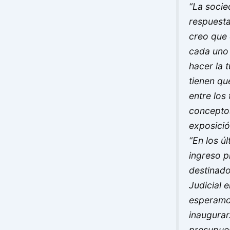
“La soci
respuesta
creo que 
cada uno 
hacer la t
tienen qu
entre los 
concepto
exposició
“En los ú
ingreso p
destinado
Judicial 
esperamo
inaugurar
presupues