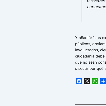
capacitac
Y añadió: “Los ex
públicos, obvia
involucrados, cie
ciudadanía debe 
que no sean con
discutir por qué
Facebook
X
Wha