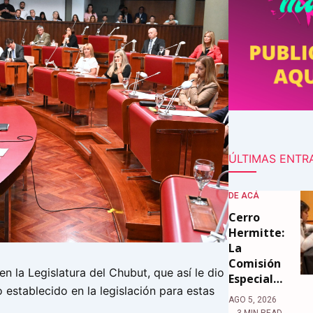
ÚLTIMAS ENTR
DE ACÁ
Cerro
Hermitte:
La
Comisión
en la Legislatura del Chubut, que así le dio
Especial…
 establecido en la legislación para estas
AGO 5, 2026
3 MIN READ