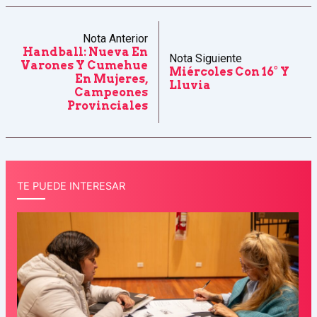
Nota Anterior
Handball: Nueva En
Nota Siguiente
Varones Y Cumehue
Miércoles Con 16° Y
En Mujeres,
Lluvia
Campeones
Provinciales
TE PUEDE INTERESAR