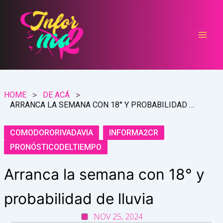
Ir
al
contenido
HOME
DE ACÁ
ARRANCA LA SEMANA CON 18° Y PROBABILIDAD DE LLUVIA
COMODORORIVADAVIA
INFORMA2CR
PRONÓSTICODELTIEMPO
Arranca la semana con 18° y
probabilidad de lluvia
NOV 25, 2024