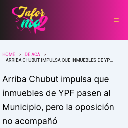
Ir
al
contenido
HOME
DE ACÁ
ARRIBA CHUBUT IMPULSA QUE INMUEBLES DE YPF PASEN AL MUNICIPIO, PERO LA OPOSICIÓN NO ACOMPAÑÓ
Arriba Chubut impulsa que
inmuebles de YPF pasen al
Municipio, pero la oposición
no acompañó