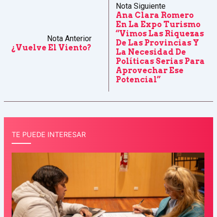
Nota Siguiente
Ana Clara Romero
En La Expo Turismo
“vimos Las Riquezas
Nota Anterior
De Las Provincias Y
¿Vuelve El Viento?
La Necesidad De
Políticas Serias Para
Aprovechar Ese
Potencial”
TE PUEDE INTERESAR