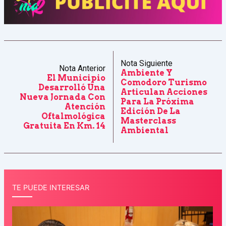
Nota Siguiente
Nota Anterior
Ambiente Y
El Municipio
Comodoro Turismo
Desarrolló Una
Articulan Acciones
Nueva Jornada Con
Para La Próxima
Atención
Edición De La
Oftalmológica
Masterclass
Gratuita En Km. 14
Ambiental
TE PUEDE INTERESAR