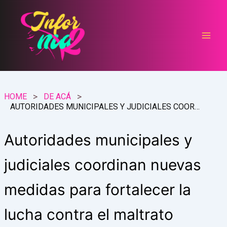
Ir
al
contenido
HOME
DE ACÁ
AUTORIDADES MUNICIPALES Y JUDICIALES COORDINAN NUEVAS MEDIDAS PARA FORTALECER LA LUCHA CONTRA EL MALTRATO ANIMAL
Autoridades municipales y
judiciales coordinan nuevas
medidas para fortalecer la
lucha contra el maltrato