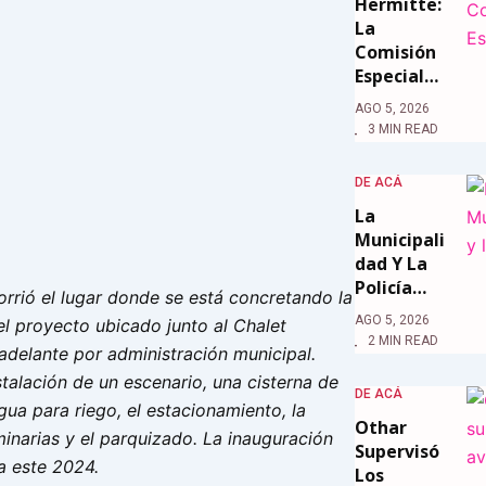
Hermitte:
La
Comisión
Especial…
AGO 5, 2026
3 MIN READ
DE ACÁ
La
Municipali
Dad Y La
Policía…
orrió el lugar donde se está concretando la
AGO 5, 2026
l proyecto ubicado junto al Chalet
2 MIN READ
adelante por administración municipal.
stalación de un escenario, una cisterna de
DE ACÁ
agua para riego, el estacionamiento, la
Othar
minarias y el parquizado. La inauguración
Supervisó
a este 2024.
Los