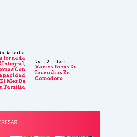
tsApp
Share
ta Anterior
a Jornada
Nota Siguiente
 Integral,
Varios Focos De
sonas Con
Incendios En
capacidad
Comodoro
El Mes De
a Familia
ERESAR