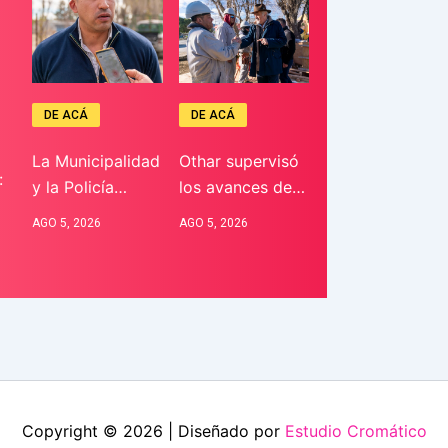
DE ACÁ
DE ACÁ
La Municipalidad
Othar supervisó
:
y la Policía…
los avances de…
AGO 5, 2026
AGO 5, 2026
Copyright © 2026 | Diseñado por
Estudio Cromático