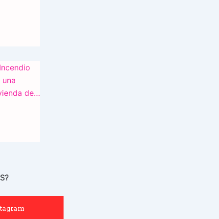
S?
stagram