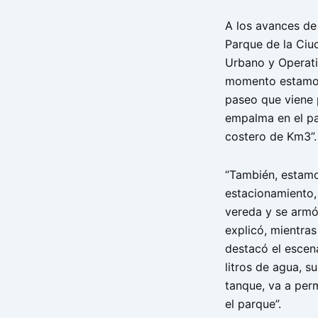
A los avances de 
Parque de la Ciu
Urbano y Operativ
momento estamos
paseo que viene p
empalma en el pa
costero de Km3”.
“También, estamo
estacionamiento
vereda y se armó
explicó, mientras
destacó el escena
litros de agua, s
tanque, va a per
el parque”.