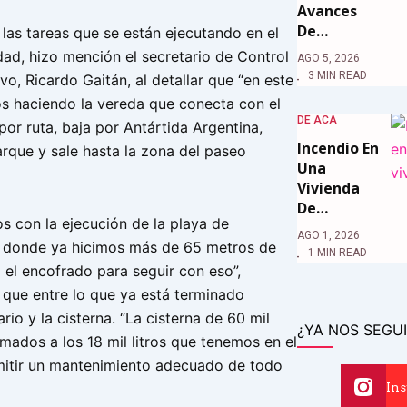
Avances
De…
las tareas que se están ejecutando en el
dad, hizo mención el secretario de Control
AGO 5, 2026
3 MIN READ
o, Ricardo Gaitán, al detallar que “en este
 haciendo la vereda que conecta con el
DE ACÁ
or ruta, baja por Antártida Argentina,
Incendio En
rque y sale hasta la zona del paseo
Una
Vivienda
De…
s con la ejecución de la playa de
AGO 1, 2026
, donde ya hicimos más de 65 metros de
1 MIN READ
 el encofrado para seguir con eso”,
 que entre lo que ya está terminado
rio y la cisterna. “La cisterna de 60 mil
¿YA NOS SEGUI
umados a los 18 mil litros que tenemos en el
mitir un mantenimiento adecuado de todo
In