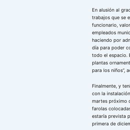
En alusión al gra
trabajos que se e
funcionario, valo
empleados munici
haciendo por adm
día para poder c
todo el espacio.
plantas ornamenta
para los niños”, 
Finalmente, y ten
con la instalació
martes próximo d
farolas colocadas
estaría prevista 
primera de dicie