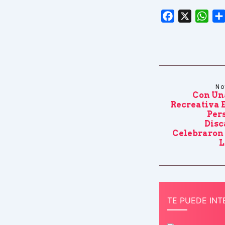
Facebook
X
Wha
No
Con Un
Recreativa E
Per
Dis
Celebraron 
L
TE PUEDE INT