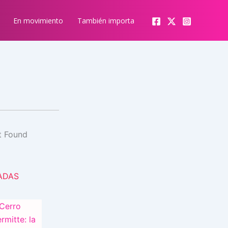
En movimiento
También importa
ADAS