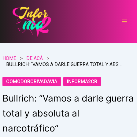
Ir
al
contenido
HOME
DE ACÁ
BULLRICH: “VAMOS A DARLE GUERRA TOTAL Y ABSOLUTA AL NARCOTRÁFICO”
COMODORORIVADAVIA
INFORMA2CR
Bullrich: “Vamos a darle guerra
total y absoluta al
narcotráfico”