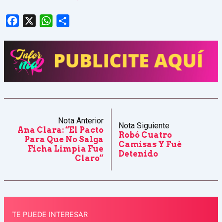
Facebook
X
WhatsApp
Share
Nota Anterior
Nota Siguiente
Ana Clara: “El Pacto
Robó Cuatro
Para Que No Salga
Camisas Y Fué
Ficha Limpia Fue
Detenido
Claro”
TE PUEDE INTERESAR