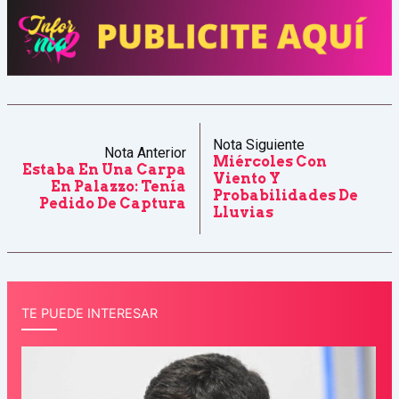
Nota Siguiente
Nota Anterior
Miércoles Con
Estaba En Una Carpa
Viento Y
En Palazzo: Tenía
Probabilidades De
Pedido De Captura
Lluvias
TE PUEDE INTERESAR