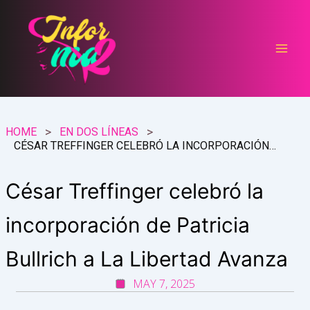
Ir
al
contenido
HOME
EN DOS LÍNEAS
CÉSAR TREFFINGER CELEBRÓ LA INCORPORACIÓN DE PATRICIA BULLRICH A LA LIBERTAD AVANZA
César Treffinger celebró la
incorporación de Patricia
Bullrich a La Libertad Avanza
MAY 7, 2025