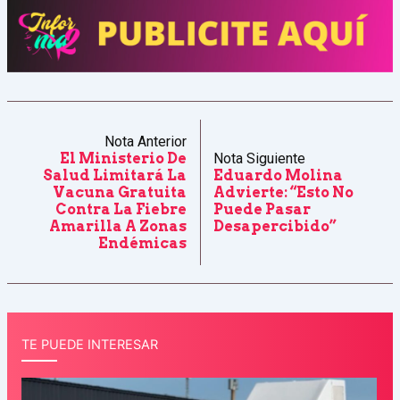
Nota Anterior
El Ministerio De
Nota Siguiente
Salud Limitará La
Eduardo Molina
Vacuna Gratuita
Advierte: “Esto No
Contra La Fiebre
Puede Pasar
Amarilla A Zonas
Desapercibido”
Endémicas
TE PUEDE INTERESAR