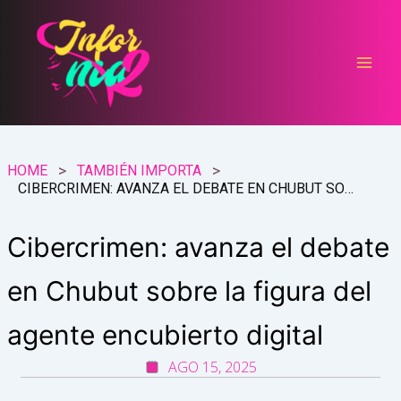
Ir
al
contenido
HOME
TAMBIÉN IMPORTA
CIBERCRIMEN: AVANZA EL DEBATE EN CHUBUT SOBRE LA FIGURA DEL AGENTE ENCUBIERTO DIGITAL
Cibercrimen: avanza el debate
en Chubut sobre la figura del
agente encubierto digital
AGO 15, 2025