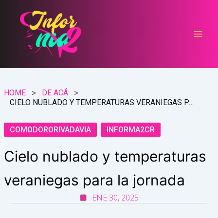
Ir
al
contenido
HOME
DE ACÁ
CIELO NUBLADO Y TEMPERATURAS VERANIEGAS PARA LA JORNADA
COMODORORIVADAVIA
INFORMA2CR
Cielo nublado y temperaturas
veraniegas para la jornada
ENE 30, 2025