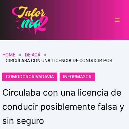
Ir
al
contenido
HOME
DE ACÁ
CIRCULABA CON UNA LICENCIA DE CONDUCIR POSIBLEMENTE FALSA Y SIN SEGURO
COMODORORIVADAVIA
INFORMA2CR
Circulaba con una licencia de
conducir posiblemente falsa y
sin seguro