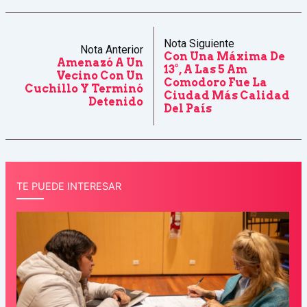
Nota Siguiente
Nota Anterior
Con Una Máxima De
Amenazó A Un
13°, A Las 5 Am
Vecino Con Un
Comodoro Fue La
Cuchillo Y Terminó
Ciudad Más Calidad
Detenido
Del País
TE PUEDE INTERESAR