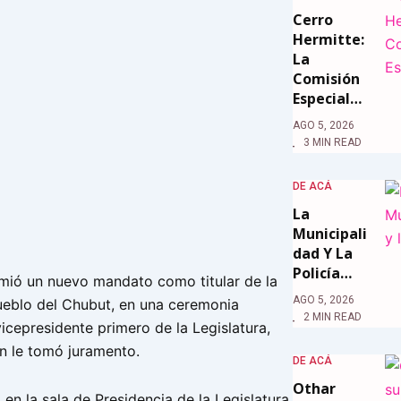
Cerro
Hermitte:
La
Comisión
Especial…
AGO 5, 2026
3 MIN READ
DE ACÁ
La
Municipali
Dad Y La
Policía…
mió un nuevo mandato como titular de la
AGO 5, 2026
ueblo del Chubut, en una ceremonia
2 MIN READ
vicepresidente primero de la Legislatura,
en le tomó juramento.
DE ACÁ
Othar
 en la sala de Presidencia de la Legislatura,