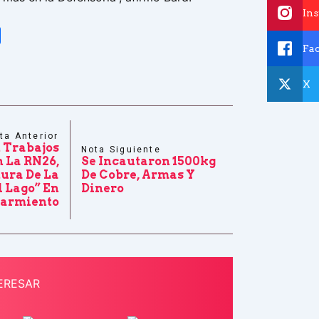
In
tsApp
Share
Fa
X
ta Anterior
 Trabajos
Nota Siguiente
 La RN26,
Se Incautaron 1500kg
tura De La
De Cobre, Armas Y
l Lago” En
Dinero
armiento
ERESAR