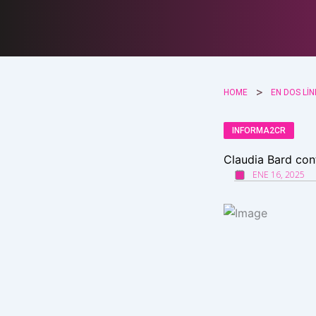
Ir
al
contenido
HOME
EN DOS LÍ
INFORMA2CR
Claudia Bard con
ENE 16, 2025