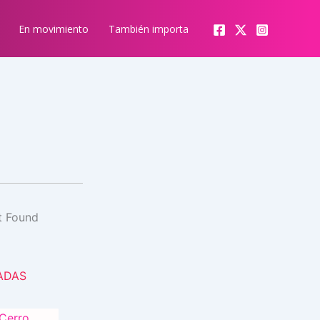
En movimiento
También importa
ADAS