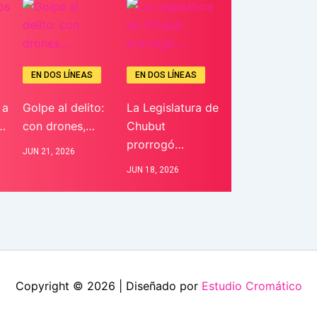
EN DOS LÍNEAS
EN DOS LÍNEAS
 a
Golpe al delito:
La Legislatura de
…
con drones,…
Chubut
prorrogó…
JUN 21, 2026
JUN 18, 2026
Copyright © 2026 | Diseñado por
Estudio Cromático