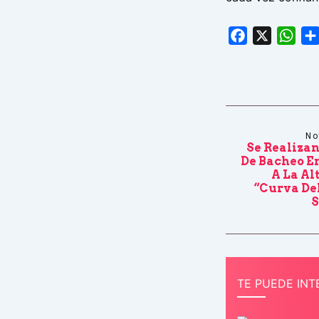
Facebook
X
Wha
No
Se Realizan
De Bacheo En
A La Al
“curva De
S
TE PUEDE INT