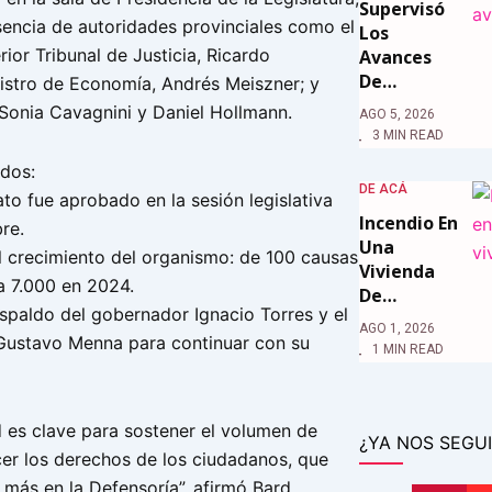
Supervisó
sencia de autoridades provinciales como el
Los
rior Tribunal de Justicia, Ricardo
Avances
De…
nistro de Economía, Andrés Meiszner; y
onia Cavagnini y Daniel Hollmann.
AGO 5, 2026
3 MIN READ
dos:
DE ACÁ
to fue aprobado en la sesión legislativa
Incendio En
re.
Una
l crecimiento del organismo: de 100 causas
Vivienda
a 7.000 en 2024.
De…
espaldo del gobernador Ignacio Torres y el
AGO 1, 2026
Gustavo Menna para continuar con su
1 MIN READ
d es clave para sostener el volumen de
¿YA NOS SEGUI
cer los derechos de los ciudadanos, que
más en la Defensoría”, afirmó Bard.