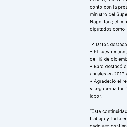
contó con la pre
ministro del Supe
Napolitani; el mi
diputados como S
📌 Datos destaca
• El nuevo manda
del 19 de diciemb
• Bard destacó e
anuales en 2019 
• Agradeció el r
vicegobernador 
labor.
“Esta continuida
trabajo y fortale
cada vez confían 