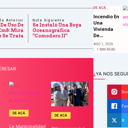
DE ACÁ
Incendio En
ta Anterior
Nota Siguiente
Una
De Uso De
Se Instaló Una Boya
Vivienda
Km8: Mirá
Oceanográfica
De…
 Se Trata
“Comodoro II”
AGO 1, 2026
1 MIN READ
ERESAR
¿YA NOS SEGUI
In
Fa
DE ACÁ
DE ACÁ
X
La Municipalidad