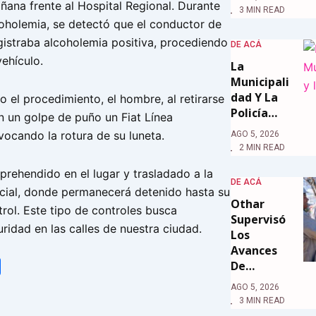
ñana frente al Hospital Regional. Durante
3 MIN READ
coholemia, se detectó que el conductor de
gistraba alcoholemia positiva, procediendo
DE ACÁ
vehículo.
La
Municipali
Dad Y La
o el procedimiento, el hombre, al retirarse
Policía…
n un golpe de puño un Fiat Línea
vocando la rotura de su luneta.
AGO 5, 2026
2 MIN READ
aprehendido en el lugar y trasladado a la
DE ACÁ
cial, donde permanecerá detenido hasta su
Othar
rol. Este tipo de controles busca
Supervisó
uridad en las calles de nuestra ciudad.
Los
Avances
De…
tsApp
Share
AGO 5, 2026
3 MIN READ