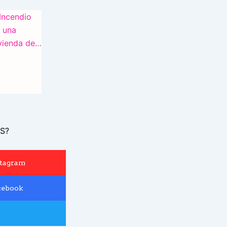
S?
stagram
cebook