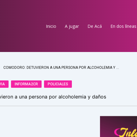
Inicio
A jugar
De Acá
En dos líneas
COMODORO: DETUVIERON A UNA PERSONA POR ALCOHOLEMIA Y DAÑOS
VIA
INFORMA2CR
POLICIALES
ieron a una persona por alcoholemia y daños