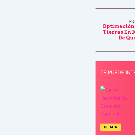
No
Optimación 
Tierras En 
De Que
TE PUEDE INT
DE ACÁ