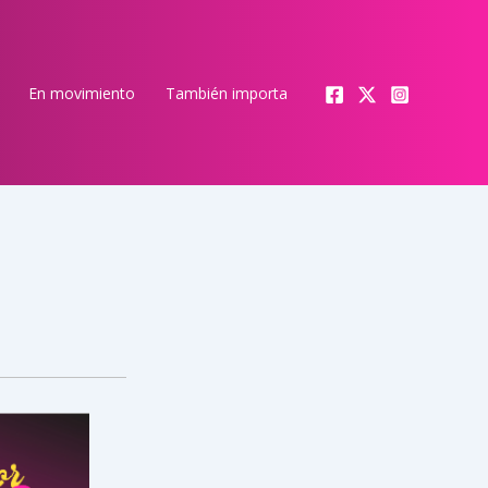
En movimiento
También importa