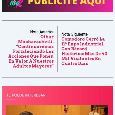
Nota Anterior
Nota Siguiente
Othar
Comodoro Cerró La
Macharashvili:
11ª Expo Industrial
“Continuaremos
Con Récord
Fortaleciendo Las
Histórico: Más De 40
Acciones Que Ponen
Mil Visitantes En
En Valor A Nuestros
Cuatro Días
Adultos Mayores”
TE PUEDE INTERESAR