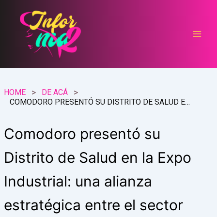
Ir
al
contenido
HOME
DE ACÁ
COMODORO PRESENTÓ SU DISTRITO DE SALUD EN LA EXPO INDUSTRIAL: UNA ALIANZA ESTRATÉGICA ENTRE EL SECTOR PÚBLICO, PRIVADO Y ACADÉMICO
Comodoro presentó su
Distrito de Salud en la Expo
Industrial: una alianza
estratégica entre el sector