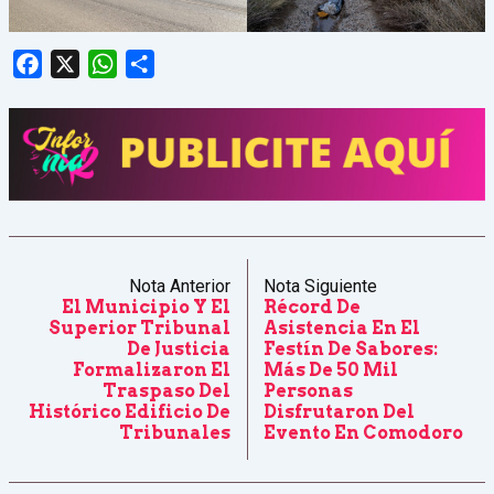
Facebook
X
WhatsApp
Share
Nota Anterior
Nota Siguiente
El Municipio Y El
Récord De
Superior Tribunal
Asistencia En El
De Justicia
Festín De Sabores:
Formalizaron El
Más De 50 Mil
Traspaso Del
Personas
Histórico Edificio De
Disfrutaron Del
Tribunales
Evento En Comodoro