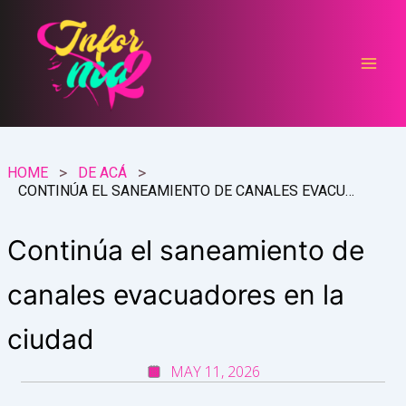
Ir
al
contenido
HOME
DE ACÁ
CONTINÚA EL SANEAMIENTO DE CANALES EVACUADORES EN LA CIUDAD
Continúa el saneamiento de
canales evacuadores en la
ciudad
MAY 11, 2026