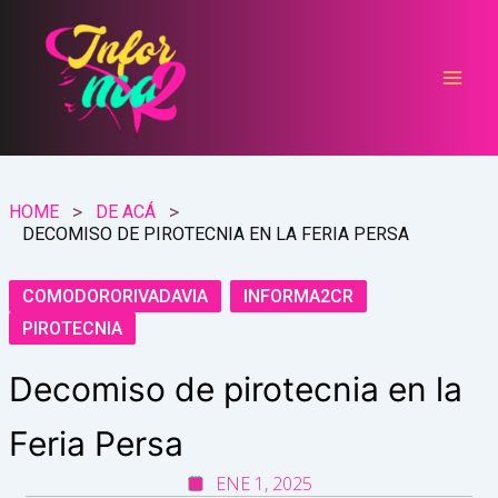
Ir
al
contenido
HOME
DE ACÁ
DECOMISO DE PIROTECNIA EN LA FERIA PERSA
COMODORORIVADAVIA
INFORMA2CR
PIROTECNIA
Decomiso de pirotecnia en la
Feria Persa
ENE 1, 2025