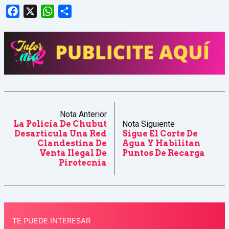
Facebook
X
WhatsApp
Share
Nota Anterior
La Policía De Chubut
Nota Siguiente
Desarticula Una Red
Sigue El Corte De
Clandestina De
Agua Y Habilitan
Venta Ilegal De
Puntos De Recarga
Pirotecnia
TE PUEDE INTERESAR