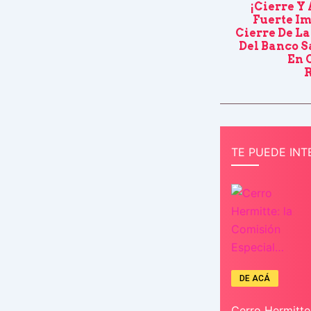
¡Cierre Y 
Fuerte Im
Cierre De L
Del Banco S
En 
TE PUEDE INT
DE ACÁ
Cerro Hermitte