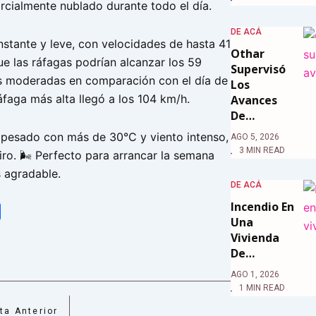
rcialmente nublado durante todo el día.
DE ACÁ
nstante y leve, con velocidades de hasta 41
Othar
ue las ráfagas podrían alcanzar los 59
Supervisó
 moderadas en comparación con el día de
Los
áfaga más alta llegó a los 104 km/h.
Avances
De…
pesado con más de 30°C y viento intenso,
AGO 5, 2026
3 MIN READ
iro. 🌬️ Perfecto para arrancar la semana
 agradable.
DE ACÁ
Incendio En
tsApp
Share
Una
Vivienda
De…
AGO 1, 2026
1 MIN READ
ta Anterior