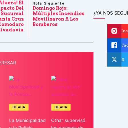
Afuera! El
Nota Siguiente
pacto Del
Domingo Rojo:
¿YA NOS SEGUI
a Sucursal
Múltiples Incendios
anta Cruz
Movilizaron A Los
Comodoro
Bomberos
Rivadavia
In
Fa
X
ERESAR
DE ACÁ
DE ACÁ
La Municipalidad
Othar supervisó
:
y la Policía…
los avances de…