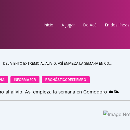
Inicio
A jugar
De Acá
En dos líneas
DEL VIENTO EXTREMO AL ALIVIO: ASÍ EMPIEZA LA SEMANA EN COMODORO ☁️🌤️
VIA
INFORMA2CR
PRONÓSTICODELTIEMPO
mo al alivio: Así empieza la semana en Comodoro ☁️🌤️