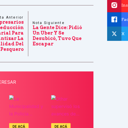
In
ta Anterior
Fa
resarios
Nota Siguiente
Reducción
La Gente Dice: Pidió
arial Para
Un Uber Y Se
X
ntizar La
Desubicó, Tuvo Que
ilidad Del
Escapar
 Pesquero
ERESAR
DE ACÁ
DE ACÁ