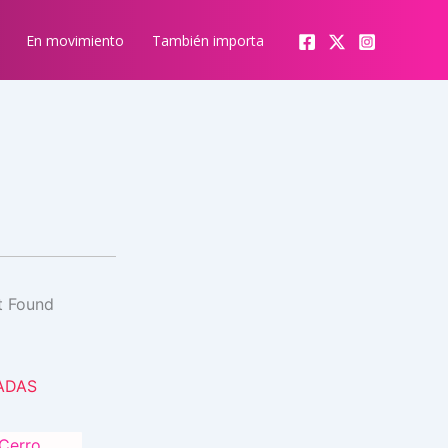
En movimiento
También importa
ADAS