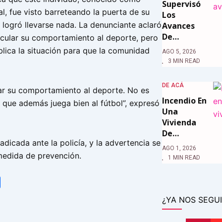
Supervisó
l, fue visto barreteando la puerta de su
Los
 logró llevarse nada. La denunciante aclaró
Avances
De…
ncular su comportamiento al deporte, pero
blica la situación para que la comunidad
AGO 5, 2026
3 MIN READ
DE ACÁ
lar su comportamiento al deporte. No es
Incendio En
 que además juega bien al fútbol”, expresó
Una
Vivienda
De…
adicada ante la policía, y la advertencia se
AGO 1, 2026
medida de prevención.
1 MIN READ
tsApp
Share
¿YA NOS SEGUI