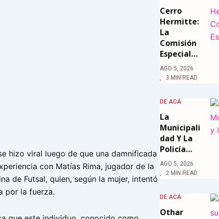
Cerro
Hermitte:
La
Comisión
Especial…
AGO 5, 2026
3 MIN READ
DE ACÁ
La
Municipali
Dad Y La
Policía…
se hizo viral luego de que una damnificada
AGO 5, 2026
xperiencia con Matías Rima, jugador de la
2 MIN READ
na de Futsal, quien, según la mujer, intentó
a por la fuerza.
DE ACÁ
Othar
ica que este individuo, conocido como