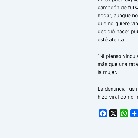
campeón de futsa
hogar, aunque no
que no quiere vi
decidió hacer pú
esté atenta.
“Ni pienso vincu
más que una rata
la mujer.
La denuncia fue r
hizo viral como 
Facebook
X
Wha