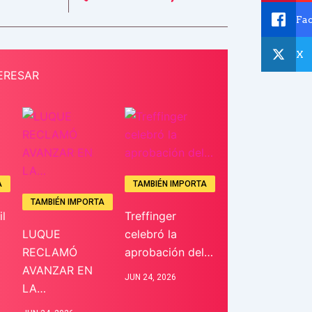
Fa
X
ERESAR
A
TAMBIÉN IMPORTA
TAMBIÉN IMPORTA
l
Treffinger
LUQUE
celebró la
RECLAMÓ
aprobación del…
AVANZAR EN
JUN 24, 2026
LA…