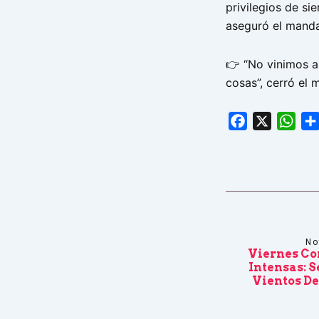
privilegios de si
aseguró el manda
👉 “No vinimos a
cosas”, cerró el 
Facebook
X
Wha
No
Viernes Co
Intensas: 
Vientos De