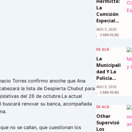
Hermitte:
La
Comisión
Especial…
AGO 5, 2026
3 MIN READ
DE ACÁ
La
Municipali
Dad Y La
Policía…
nacio Torres confirmo anoche que Ana
AGO 5, 2026
abezará la lista de Despierta Chubut para
2 MIN READ
gislativas del 26 de octubre.La actual
al buscará renovar su banca, acompañada
DE ACÁ
na.
Othar
Supervisó
que no se callan, que cuestionan los
Los