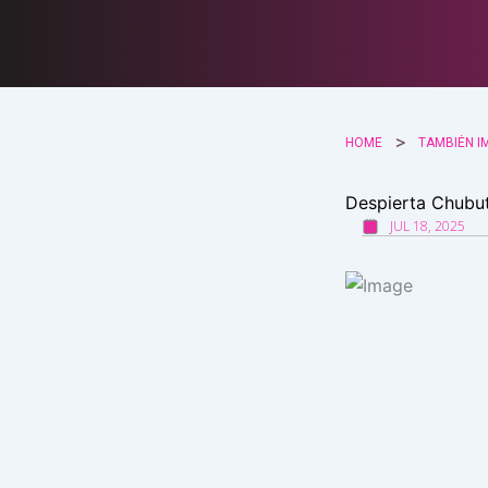
Ir
al
contenido
HOME
TAMBIÉN I
Despierta Chubut
JUL 18, 2025