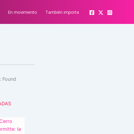
En movimiento
También importa
ADAS