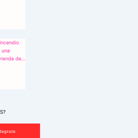
S?
stagram