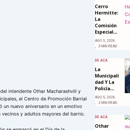
Cerro
Hermitte:
La
Comisión
Especial…
AGO 5, 2026
3 MIN READ
DE ACÁ
La
Municipali
Dad Y La
Policía…
 del intendente Othar Macharashvili y
AGO 5, 2026
cipales, el Centro de Promoción Barrial
2 MIN READ
jó un nuevo aniversario en un emotivo
 vecinos y adultos mayores del barrio.
DE ACÁ
Othar
ón se enmarcó en el Día de la