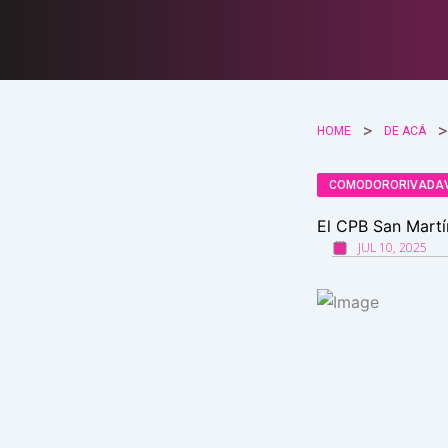
Ir
al
contenido
HOME
DE ACÁ
COMODORORIVADA
El CPB San Martín
JUL 10, 2025