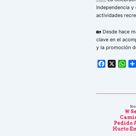
Independencia y 
actividades recre
🏡 Desde hace má
clave en el acomp
y la promoción 
Facebook
X
Wha
No
🚨 S
Camio
Pedido 
Hurto En