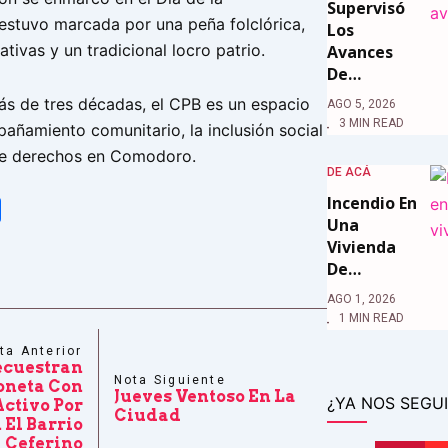
Supervisó
estuvo marcada por una peña folclórica,
Los
ativas y un tradicional locro patrio.
Avances
De…
s de tres décadas, el CPB es un espacio
AGO 5, 2026
3 MIN READ
añamiento comunitario, la inclusión social
de derechos en Comodoro.
DE ACÁ
Incendio En
tsApp
Share
Una
Vivienda
De…
AGO 1, 2026
1 MIN READ
ta Anterior
ecuestran
Nota Siguiente
neta Con
Jueves Ventoso En La
¿YA NOS SEGUI
Activo Por
Ciudad
 El Barrio
Ceferino