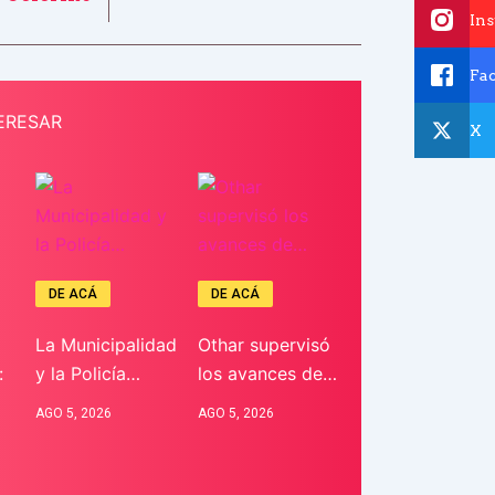
In
Fa
ERESAR
X
DE ACÁ
DE ACÁ
La Municipalidad
Othar supervisó
:
y la Policía…
los avances de…
AGO 5, 2026
AGO 5, 2026