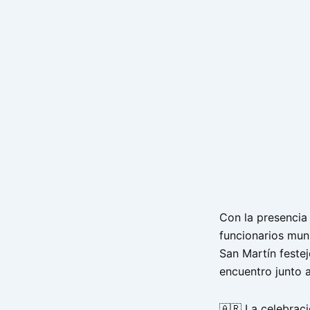
Con la presencia
funcionarios muni
San Martín feste
encuentro junto a
🇦🇷 La celebraci