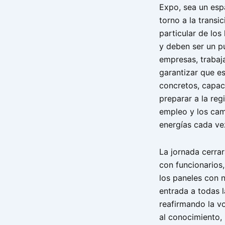
Expo, sea un espa
torno a la transi
particular de lo
y deben ser un p
empresas, trabaja
garantizar que e
concretos, capac
preparar a la reg
empleo y los ca
energías cada vez
La jornada cerrar
con funcionarios,
los paneles con n
entrada a todas l
reafirmando la v
al conocimiento, 