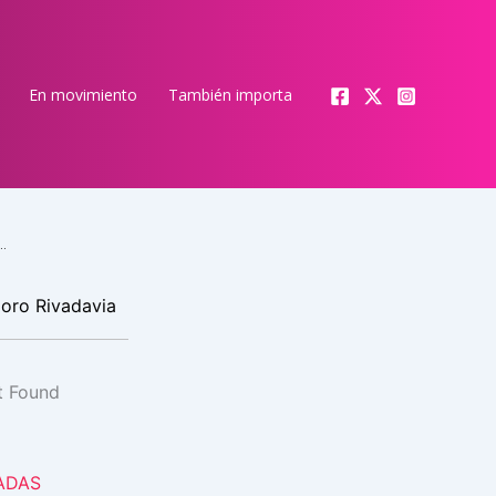
En movimiento
También importa
VENCIONALES SE DEBATE EN LA 11ª EXPO DE COMODORO RIVADAVIA
doro Rivadavia
ADAS