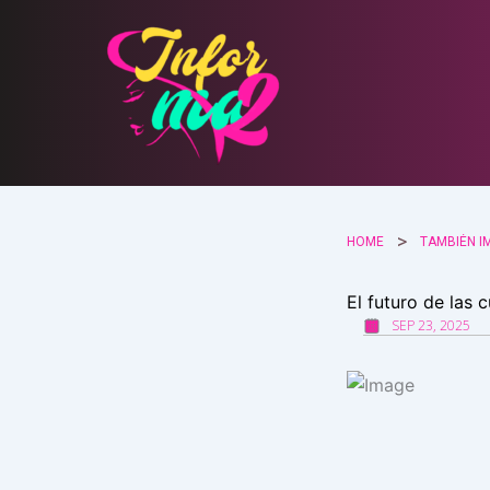
Ir
al
contenido
HOME
TAMBIÉN I
El futuro de las
SEP 23, 2025