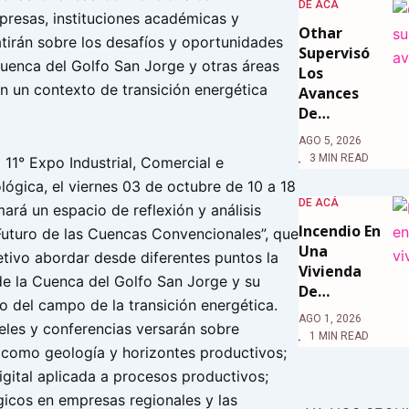
DE ACÁ
presas, instituciones académicas y
Othar
tirán sobre los desafíos y oportunidades
Supervisó
Cuenca del Golfo San Jorge y otras áreas
Los
n un contexto de transición energética
Avances
De…
AGO 5, 2026
3 MIN READ
 11° Expo Industrial, Comercial e
lógica, el viernes 03 de octubre de 10 a 18
DE ACÁ
ará un espacio de reflexión y análisis
Incendio En
uturo de las Cuencas Convencionales”, que
Una
tivo abordar desde diferentes puntos la
Vivienda
de la Cuenca del Golfo San Jorge y su
De…
o del campo de la transición energética.
AGO 1, 2026
eles y conferencias versarán sobre
1 MIN READ
 como geología y horizontes productivos;
igital aplicada a procesos productivos;
icos en empresas regionales y las