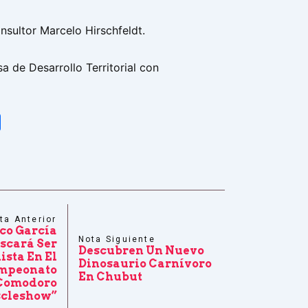
nsultor Marcelo Hirschfeldt.
a de Desarrollo Territorial con
tsApp
Share
ta Anterior
co García
Nota Siguiente
scará Ser
Descubren Un Nuevo
ista En El
Dinosaurio Carnívoro
mpeonato
En Chubut
Comodoro
cleshow”