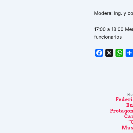
Modera: Ing. y co
17:00 a 18:00 Mes
funcionarios
Facebook
X
Wha
No
Federi
Bu
Protagon
Ca
“
Mus