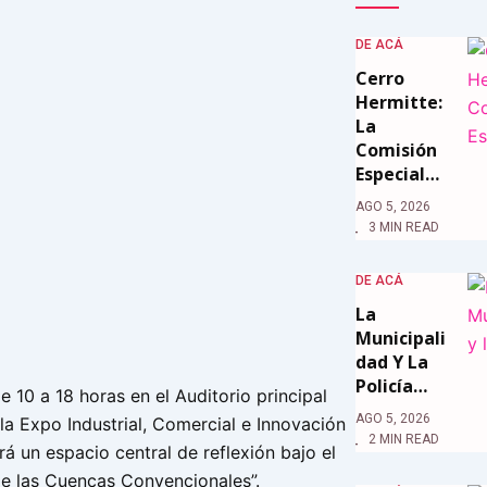
DE ACÁ
Cerro
Hermitte:
La
Comisión
Especial…
AGO 5, 2026
3 MIN READ
DE ACÁ
La
Municipali
Dad Y La
Policía…
e 10 a 18 horas en el Auditorio principal
AGO 5, 2026
, la Expo Industrial, Comercial e Innovación
2 MIN READ
rá un espacio central de reflexión bajo el
 de las Cuencas Convencionales”.