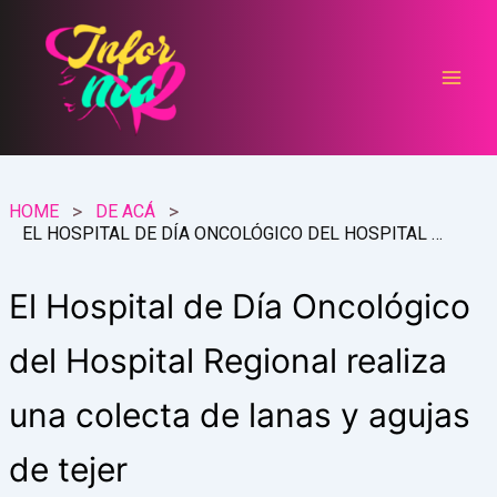
Ir
al
contenido
HOME
DE ACÁ
EL HOSPITAL DE DÍA ONCOLÓGICO DEL HOSPITAL REGIONAL REALIZA UNA COLECTA DE LANAS Y AGUJAS DE TEJER
El Hospital de Día Oncológico
del Hospital Regional realiza
una colecta de lanas y agujas
de tejer