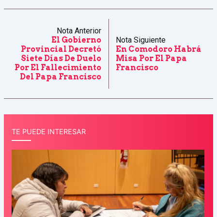
Nota Anterior
El Gobierno
Nota Siguiente
Provincial Decretó
En Comodoro Habrá
Siete Días De Duelo
Misa Por El Papa
Por El Fallecimiento
Francisco
Del Papa Francisco
TE PUEDE INTERESAR