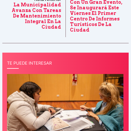
Con Un Gran Evento,
La Municipalidad
Se Inaugurará Este
Avanza Con Tareas
Viernes El Primer
De Mantenimiento
Centro De Informes
Integral En La
Turísticos De La
Ciudad
Ciudad
TE PUEDE INTERESAR