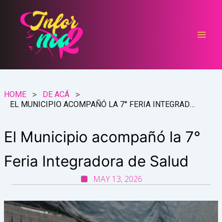
Ir
al
contenido
HOME
DE ACÁ
EL MUNICIPIO ACOMPAÑÓ LA 7° FERIA INTEGRADORA DE SALUD
El Municipio acompañó la 7°
Feria Integradora de Salud
MAY 13, 2026