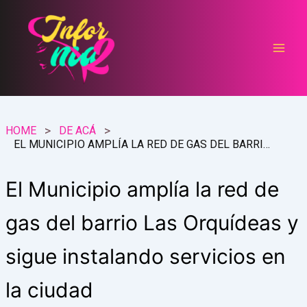
Ir
al
contenido
HOME
DE ACÁ
EL MUNICIPIO AMPLÍA LA RED DE GAS DEL BARRIO LAS ORQUÍDEAS Y SIGUE INSTALANDO SERVICIOS EN LA CIUDAD
El Municipio amplía la red de
gas del barrio Las Orquídeas y
sigue instalando servicios en
la ciudad