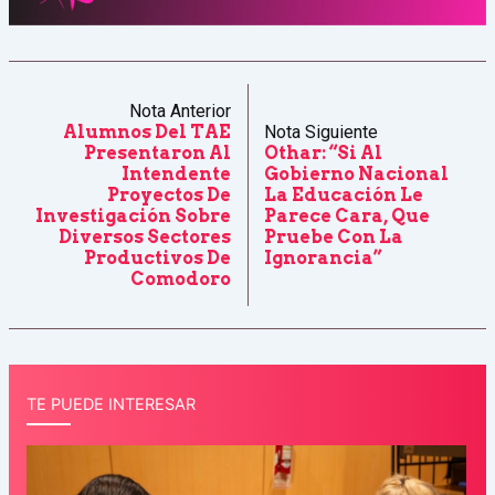
Nota Anterior
Alumnos Del TAE
Nota Siguiente
Presentaron Al
Othar: “Si Al
Intendente
Gobierno Nacional
Proyectos De
La Educación Le
Investigación Sobre
Parece Cara, Que
Diversos Sectores
Pruebe Con La
Productivos De
Ignorancia”
Comodoro
TE PUEDE INTERESAR