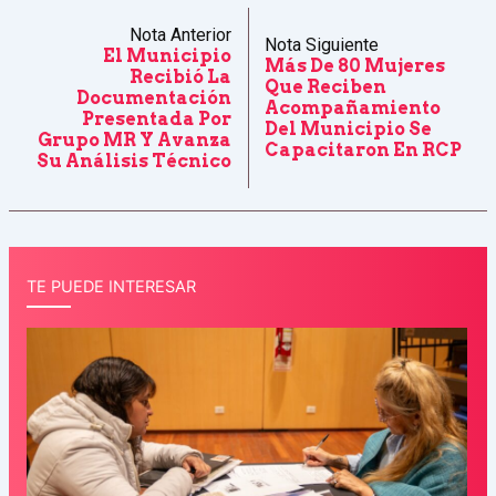
Nota Anterior
Nota Siguiente
El Municipio
Más De 80 Mujeres
Recibió La
Que Reciben
Documentación
Acompañamiento
Presentada Por
Del Municipio Se
Grupo MR Y Avanza
Capacitaron En RCP
Su Análisis Técnico
TE PUEDE INTERESAR