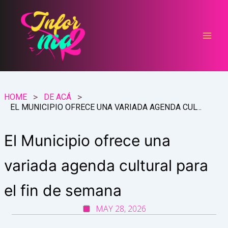
Ir
al
contenido
HOME
DE ACÁ
EL MUNICIPIO OFRECE UNA VARIADA AGENDA CULTURAL PARA EL FIN DE SEMANA
El Municipio ofrece una
variada agenda cultural para
el fin de semana
MAY 28, 2026