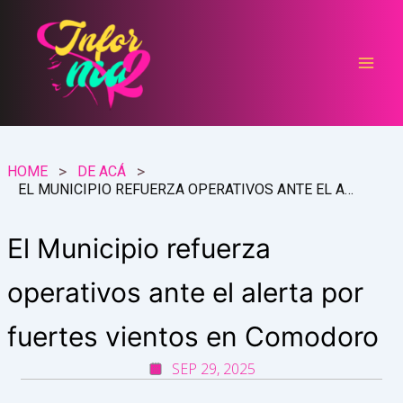
Ir
al
contenido
HOME
DE ACÁ
EL MUNICIPIO REFUERZA OPERATIVOS ANTE EL ALERTA POR FUERTES VIENTOS EN COMODORO
El Municipio refuerza
operativos ante el alerta por
fuertes vientos en Comodoro
SEP 29, 2025