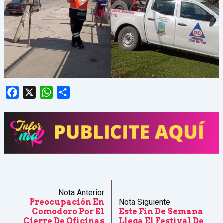
Facebook
X
WhatsApp
Share
Nota Anterior
Preocupación En
Nota Siguiente
Comodoro Por El
Este Fin De Semana
Cierre De Oficinas
Llega El Festival De