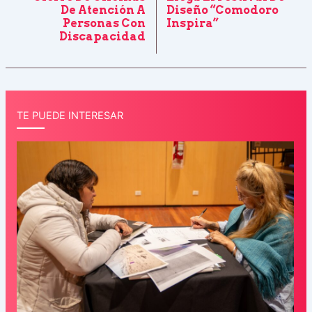
De Atención A
Diseño “Comodoro
Personas Con
Inspira”
Discapacidad
TE PUEDE INTERESAR