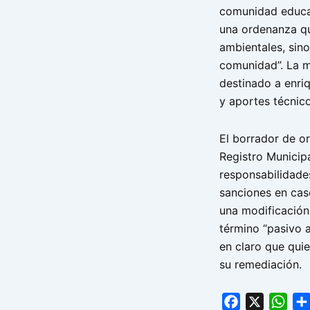
comunidad educat
una ordenanza qu
ambientales, sino
comunidad”. La m
destinado a enri
y aportes técnico
El borrador de o
Registro Municip
responsabilidades
sanciones en cas
una modificación
término “pasivo 
en claro que qui
su remediación.
Facebook
X
Wha