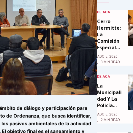
DE ACÁ
Cerro
Hermitte:
La
Comisión
Especial…
AGO 5, 2026
3 MIN READ
DE ACÁ
La
Municipali
Dad Y La
Policía…
mbito de diálogo y participación para
AGO 5, 2026
cto de Ordenanza, que busca identificar,
2 MIN READ
 los pasivos ambientales de la actividad
 El objetivo final es el saneamiento y