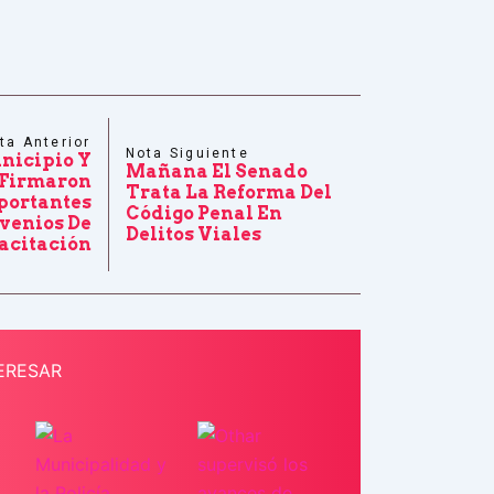
ta Anterior
Nota Siguiente
nicipio Y
Mañana El Senado
Firmaron
Trata La Reforma Del
portantes
Código Penal En
venios De
Delitos Viales
acitación
ERESAR