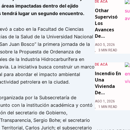
DE ACÁ
 áreas impactadas dentro del ejido
Othar
s tendrá lugar un segundo encuentro.
Supervisó
Los
levó a cabo en la Facultad de Ciencias
Avances
De…
ias de la Salud de la Universidad Nacional
“San Juan Bosco” la primera jornada de la
AGO 5, 2026
3 MIN READ
sobre la Propuesta de Ordenanza de
es de la Industria Hidrocarburífera en
DE ACÁ
ia. La iniciativa busca construir un marco
Incendio En
al para abordar el impacto ambiental
Una
ctividad petrolera en la ciudad.
Vivienda
De…
 organizada por la Subsecretaría de
AGO 1, 2026
unto con la institución académica y contó
1 MIN READ
ión del secretario de Gobierno,
Transparencia, Sergio Bohe; el secretario
erritorial, Carlos Jurich; el subsecretario