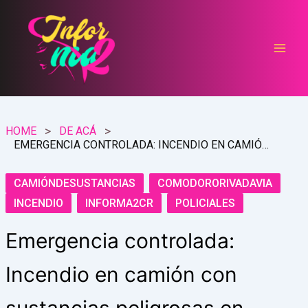
Ir
al
contenido
HOME
DE ACÁ
EMERGENCIA CONTROLADA: INCENDIO EN CAMIÓN CON SUSTANCIAS PELIGROSAS EN COMODORO
CAMIÓNDESUSTANCIAS
COMODORORIVADAVIA
INCENDIO
INFORMA2CR
POLICIALES
Emergencia controlada:
Incendio en camión con
sustancias peligrosas en