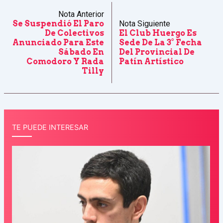
Nota Anterior
Se Suspendió El Paro
Nota Siguiente
De Colectivos
El Club Huergo Es
Anunciado Para Este
Sede De La 3° Fecha
Sábado En
Del Provincial De
Comodoro Y Rada
Patín Artístico
Tilly
TE PUEDE INTERESAR