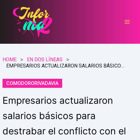
Ir
al
contenido
HOME
EN DOS LÍNEAS
EMPRESARIOS ACTUALIZARON SALARIOS BÁSICOS PARA DESTRABAR EL CONFLICTO CON EL SOMU
COMODORORIVADAVIA
Empresarios actualizaron
salarios básicos para
destrabar el conflicto con el