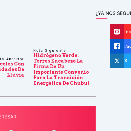
tsApp
Share
¿YA NOS SEGUI
In
Fa
Nota Siguiente
Hidrógeno Verde:
ta Anterior
Torres Encabezó La
X
coles Con
Firma De Un
idades De
Importante Convenio
Lluvia
Para La Transición
Energética De Chubut
ERESAR