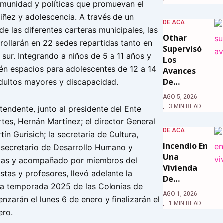
omunidad y políticas que promuevan el
niñez y adolescencia. A través de un
DE ACÁ
de las diferentes carteras municipales, las
Othar
rollarán en 22 sedes repartidas tanto en
Supervisó
sur. Integrando a niños de 5 a 11 años y
Los
n espacios para adolescentes de 12 a 14
Avances
De…
adultos mayores y discapacidad.
AGO 5, 2026
3 MIN READ
ntendente, junto al presidente del Ente
s, Hernán Martínez; el director General
DE ACÁ
ín Gurisich; la secretaria de Cultura,
Incendio En
el secretario de Desarrollo Humano y
Una
ivas y acompañado por miembros del
Vivienda
istas y profesores, llevó adelante la
De…
la temporada 2025 de las Colonias de
AGO 1, 2026
zarán el lunes 6 de enero y finalizarán el
1 MIN READ
ero.