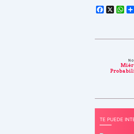
Facebook
X
Wha
No
Miér
Probabil
TE PUEDE INT