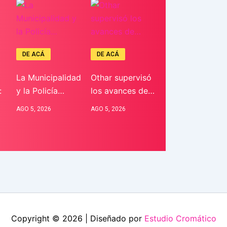
DE ACÁ
DE ACÁ
La Municipalidad
Othar supervisó
:
y la Policía…
los avances de…
AGO 5, 2026
AGO 5, 2026
Copyright © 2026 | Diseñado por
Estudio Cromático