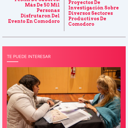
Proyectos De
Más De 50 Mil
Investigación Sobre
Personas
Diversos Sectores
Disfrutaron Del
Productivos De
Evento En Comodoro
Comodoro
TE PUEDE INTERESAR