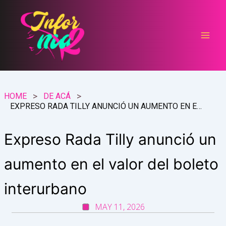
Ir
al
contenido
HOME
DE ACÁ
EXPRESO RADA TILLY ANUNCIÓ UN AUMENTO EN EL VALOR DEL BOLETO INTERURBANO
Expreso Rada Tilly anunció un
aumento en el valor del boleto
interurbano
MAY 11, 2026