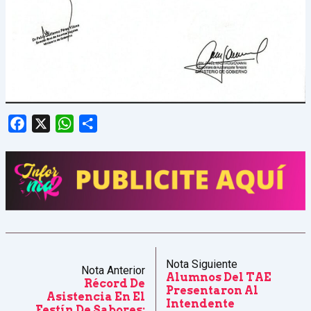
Facebook
X
WhatsApp
Share
Nota Siguiente
Nota Anterior
Alumnos Del TAE
Récord De
Presentaron Al
Asistencia En El
Intendente
Festín De Sabores: