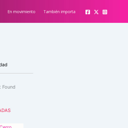
En movimiento
También importa
idad
ADAS