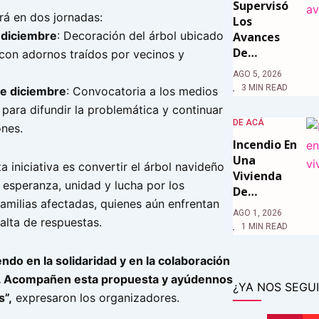
Supervisó
ará en dos jornadas:
Los
 diciembre
: Decoración del árbol ubicado
Avances
De…
o con adornos traídos por vecinos y
AGO 5, 2026
3 MIN READ
e diciembre
: Convocatoria a los medios
para difundir la problemática y continuar
DE ACÁ
ones.
Incendio En
Una
ta iniciativa es convertir el árbol navideño
Vivienda
 esperanza, unidad y lucha por los
De…
amilias afectadas, quienes aún enfrentan
AGO 1, 2026
alta de respuestas.
1 MIN READ
do en la solidaridad y en la colaboración
. Acompañen esta propuesta y ayúdennos
¿YA NOS SEGUI
s”,
expresaron los organizadores.