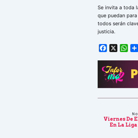
Se invita a toda
que puedan para 
todos serán clave
justicia.
Facebook
X
Wha
No
Viernes De E
En La Liga