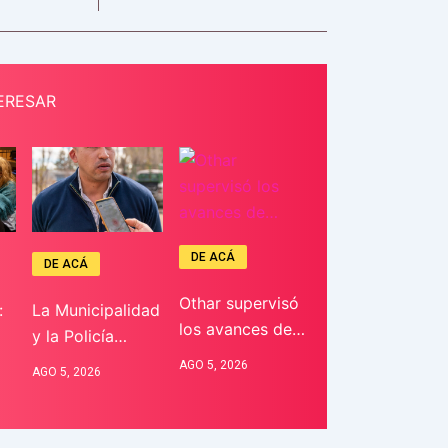
ERESAR
DE ACÁ
DE ACÁ
Othar supervisó
:
La Municipalidad
los avances de…
y la Policía…
AGO 5, 2026
AGO 5, 2026