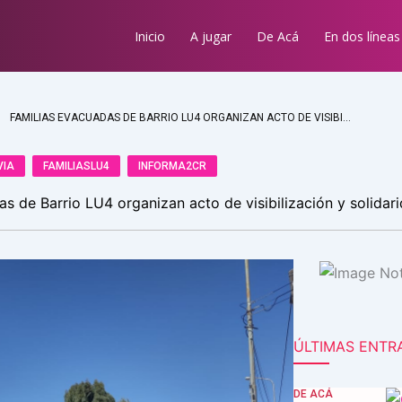
Inicio
A jugar
De Acá
En dos líneas
FAMILIAS EVACUADAS DE BARRIO LU4 ORGANIZAN ACTO DE VISIBILIZACIÓN Y SOLIDARIDAD
VIA
FAMILIASLU4
INFORMA2CR
s de Barrio LU4 organizan acto de visibilización y solidar
ÚLTIMAS ENTR
DE ACÁ