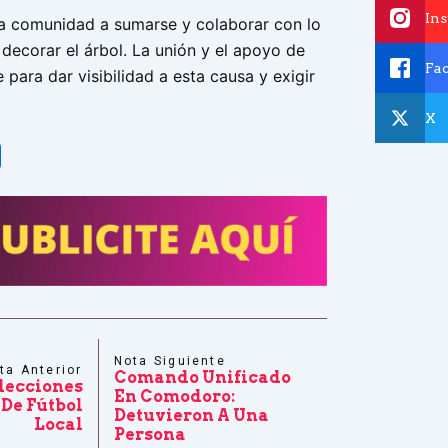
In
 la comunidad a sumarse y colaborar con lo
decorar el árbol. La unión y el apoyo de
Fa
 para dar visibilidad a esta causa y exigir
X
tsApp
Share
Nota Siguiente
ta Anterior
Comando Unificado
lecciones
En Comodoro:
 De Fútbol
Detuvieron A Una
Local
Persona