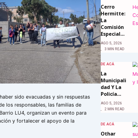
Cerro
Hermitte:
La
Comisión
Especial…
AGO 5, 2026
3 MIN READ
DE ACÁ
La
Municipali
Dad Y La
Policía…
haber sido evacuadas y sin respuestas
AGO 5, 2026
de los responsables, las familias de
2 MIN READ
 Barrio LU4, organizan un evento para
uación y fortalecer el apoyo de la
DE ACÁ
Othar