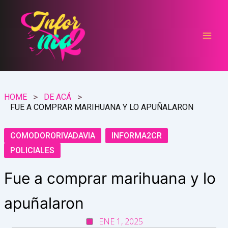
Ir
al
contenido
HOME
DE ACÁ
FUE A COMPRAR MARIHUANA Y LO APUÑALARON
COMODORORIVADAVIA
INFORMA2CR
POLICIALES
Fue a comprar marihuana y lo
apuñalaron
ENE 1, 2025