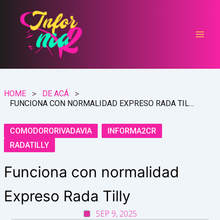
Ir
al
contenido
HOME
DE ACÁ
FUNCIONA CON NORMALIDAD EXPRESO RADA TILLY
COMODORORIVADAVIA
INFORMA2CR
RADATILLY
Funciona con normalidad
Expreso Rada Tilly
SEP 9, 2025