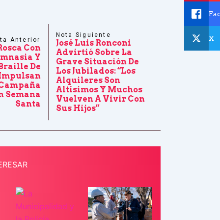
Fa
Nota Siguiente
X
ta Anterior
José Luis Ronconi
Rosca Con
Advirtió Sobre La
imnasia Y
Grave Situación De
Braille De
Los Jubilados: “Los
Impulsan
Alquileres Son
 Campaña
Altísimos Y Muchos
En Semana
Vuelven A Vivir Con
Santa
Sus Hijos”
ERESAR