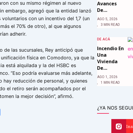
ron con su mismo régimen al nuevo
Avances
De…
Sin embargo, agregó que la entidad lanzó
s voluntarios con un incentivo del 1,7 (un
AGO 5, 2026
3 MIN READ
 más el 70% de otro), al que algunos
ían adherir.
DE ACÁ
Incendio En
o de las sucursales, Rey anticipó que
Una
 unificación física en Comodoro, ya que la
Vivienda
cia está alquilada y la del HSBC es
De…
nco. “Eso podría evaluarse más adelante,
AGO 1, 2026
o hay reducción de personal, y quienes
1 MIN READ
do el retiro serán acompañados por el
tomen la mejor decisión”, afirmó.
¿YA NOS SEGUI
tsApp
Share
In