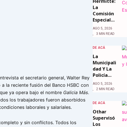
Hermitte:
La
Comisión
Especial…
AGO 5, 2026
3 MIN READ
DE ACÁ
La
Municipali
Dad Y La
Policía…
ntrevista el secretario general, Walter Rey
AGO 5, 2026
ó a la reciente fusión del Banco HSBC con
2 MIN READ
, que ya opera bajo el nombre
Galicia Más
.
odos los trabajadores fueron absorbidos
DE ACÁ
ondiciones laborales y salariales.
Othar
Supervisó
completo y sin conflictos. Todos los
Los