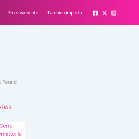
En movimiento
También importa
ADAS