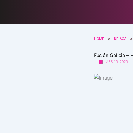
Ir
al
contenido
HOME
DE ACÁ
Fusión Galicia – 
ABR 15, 2025