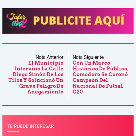
Nota Anterior
Nota Siguiente
El Municipio
Con Un Marco
Intervino La Calle
Histórico De Público,
Diego Simón De Los
Comodoro Se Coronó
Tilos Y Solucionó Un
Campeón Del
Grave Peligro De
Nacional De Futsal
Anegamiento
C20
TE PUEDE INTERESAR