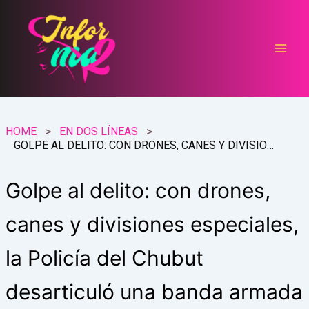
Ir
al
contenido
HOME
EN DOS LÍNEAS
GOLPE AL DELITO: CON DRONES, CANES Y DIVISIONES ESPECIALES, LA POLICÍA DEL CHUBUT DESARTICULÓ UNA BANDA ARMADA Y DETUVO A TRES SOSPECHOSOS
Golpe al delito: con drones,
canes y divisiones especiales,
la Policía del Chubut
desarticuló una banda armada