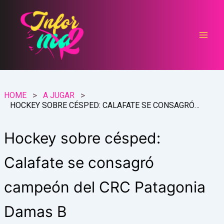
Ir
al
contenido
HOME
A JUGAR
HOCKEY SOBRE CÉSPED: CALAFATE SE CONSAGRÓ CAMPEÓN DEL CRC PATAGONIA DAMAS B
Hockey sobre césped:
Calafate se consagró
campeón del CRC Patagonia
Damas B