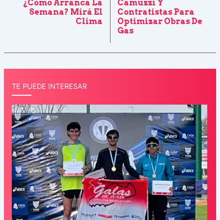
¿Cómo Arranca La
Camuzzi Y
Semana? Mirá El
Contratistas Para
Clima
Optimizar Obras De
Gas
TE PUEDE INTERESAR