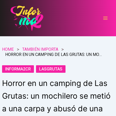
Ir
al
contenido
HOME
TAMBIÉN IMPORTA
HORROR EN UN CAMPING DE LAS GRUTAS: UN MOCHILERO SE METIÓ A UNA CARPA Y ABUSÓ DE UNA CHICA
INFORMA2CR
LASGRUTAS
Horror en un camping de Las
Grutas: un mochilero se metió
a una carpa y abusó de una