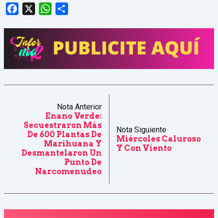
Facebook
X
WhatsApp
Share
Nota Anterior
Enano Verde:
Secuestraron Más
Nota Siguiente
De 600 Plantas De
Miércoles Caluroso
Marihuana Y
Y Con Viento
Desmantelaron Un
Punto De
Narcomenudeo