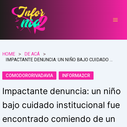
Ir
al
contenido
HOME
DE ACÁ
IMPACTANTE DENUNCIA: UN NIÑO BAJO CUIDADO INSTITUCIONAL FUE ENCONTRADO COMIENDO DE UN CONTENEDOR
COMODORORIVADAVIA
INFORMA2CR
Impactante denuncia: un niño
bajo cuidado institucional fue
encontrado comiendo de un