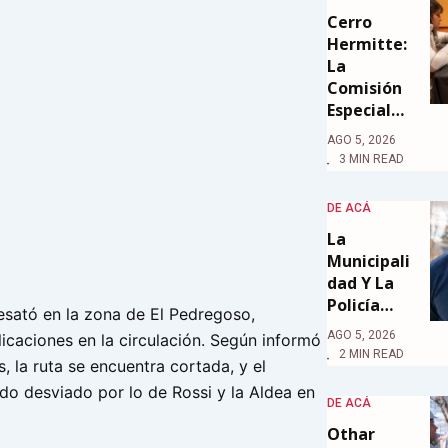
Cerro
Hermitte:
La
Comisión
Especial…
AGO 5, 2026
3 MIN READ
DE ACÁ
La
Municipali
Dad Y La
Policía…
esató en la zona de El Pedregoso,
AGO 5, 2026
caciones en la circulación. Según informó
2 MIN READ
s, la ruta se encuentra cortada, y el
ndo desviado por lo de Rossi y la Aldea en
DE ACÁ
Othar