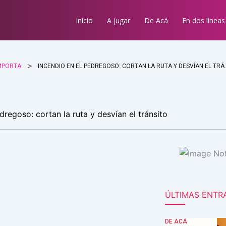
Inicio
A jugar
De Acá
En dos líneas
MPORTA
INCENDIO EN EL PEDRE
dregoso: cortan la ruta y desvían el tránsito
ÚLTIMAS ENTR
DE ACÁ