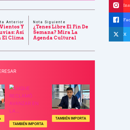
In
Fa
ta Anterior
Nota Siguiente
 Vientos Y
¿Tenes Libre El Fin De
uvias: Así
Semana? Mira La
X
á El Clima
Agenda Cultural
ERESAR
A
TAMBIÉN IMPORTA
TAMBIÉN IMPORTA