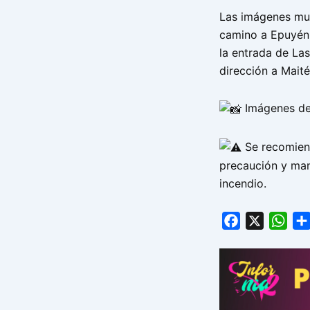
Las imágenes mue
camino a Epuyén,
la entrada de La
dirección
a Maité
Imágenes de
Se recomiend
precaución y man
incendio.
Facebook
X
Wha