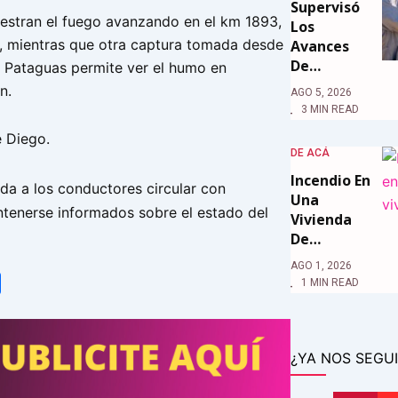
Supervisó
stran el fuego avanzando en el km 1893,
Los
 mientras que otra captura tomada desde
Avances
De…
s Pataguas permite ver el humo en
n.
AGO 5, 2026
3 MIN READ
 Diego.
DE ACÁ
Incendio En
a a los conductores circular con
Una
tenerse informados sobre el estado del
Vivienda
De…
AGO 1, 2026
tsApp
Share
1 MIN READ
¿YA NOS SEGUI