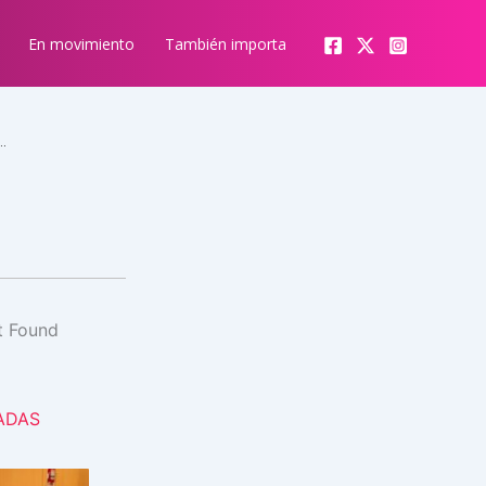
En movimiento
También importa
GOSO: CORTAN LA RUTA Y DESVÍAN EL TRÁNSITO
ADAS