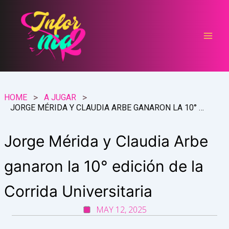
Ir
al
contenido
HOME
A JUGAR
JORGE MÉRIDA Y CLAUDIA ARBE GANARON LA 10° EDICIÓN DE LA CORRIDA UNIVERSITARIA
Jorge Mérida y Claudia Arbe
ganaron la 10° edición de la
Corrida Universitaria
MAY 12, 2025