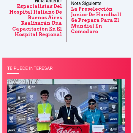
Nota Anterior
Nota Siguiente
Especialistas Del
La Preselección
Hospital Italiano De
Junior De Handball
Buenos Aires
Se Prepara Para El
Realizarán Una
Mundial En
Capacitación En El
Comodoro
Hospital Regional
TE PUEDE INTERESAR