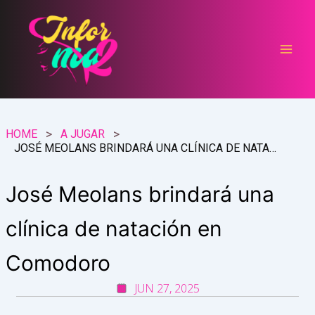
Ir
al
contenido
HOME
A JUGAR
JOSÉ MEOLANS BRINDARÁ UNA CLÍNICA DE NATACIÓN EN COMODORO
José Meolans brindará una
clínica de natación en
Comodoro
JUN 27, 2025