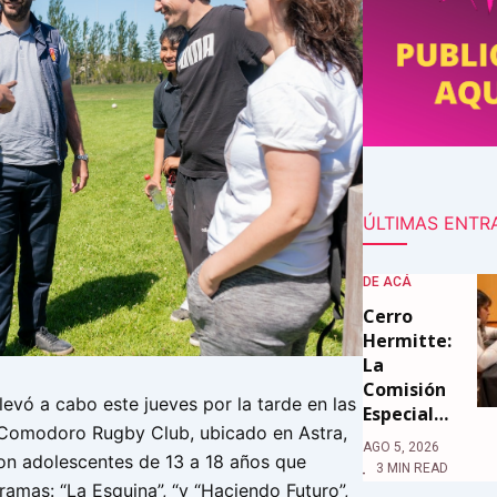
ÚLTIMAS ENTR
DE ACÁ
Cerro
Hermitte:
La
Comisión
llevó a cabo este jueves por la tarde en las
Especial…
 Comodoro Rugby Club, ubicado en Astra,
AGO 5, 2026
on adolescentes de 13 a 18 años que
3 MIN READ
ramas: “La Esquina”, “y “Haciendo Futuro”,