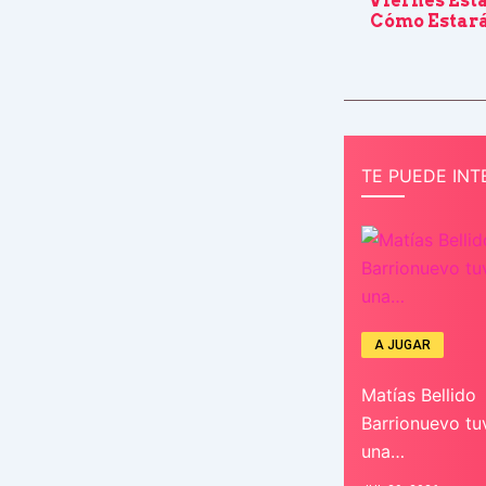
Viernes Est
Cómo Estará
TE PUEDE INT
A JUGAR
Matías Bellido
Barrionuevo tu
una…