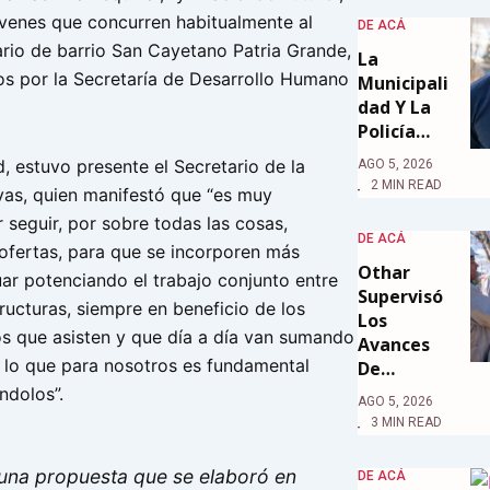
venes que concurren habitualmente al
DE ACÁ
rio de barrio San Cayetano Patria Grande,
La
s por la Secretaría de Desarrollo Humano
Municipali
Dad Y La
Policía…
, estuvo presente el Secretario de la
AGO 5, 2026
2 MIN READ
ivas, quien manifestó que “es muy
 seguir, por sobre todas las cosas,
DE ACÁ
ofertas, para que se incorporen más
Othar
uar potenciando el trabajo conjunto entre
Supervisó
tructuras, siempre en beneficio de los
Los
os que asisten y que día a día van sumando
Avances
r lo que para nosotros es fundamental
De…
ndolos”.
AGO 5, 2026
3 MIN READ
 una propuesta que se elaboró en
DE ACÁ