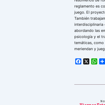
resolverlos de fo
reglamento es co
juego. El proyec
También trabajam
interdisciplinari
abordando las em
psicología y el t
temáticas, como 
meriendan y juega
Facebook
X
Wha
No