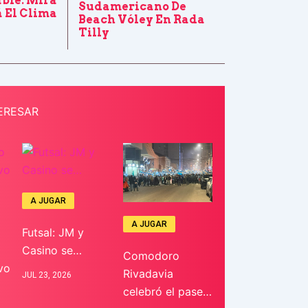
able: Mirá
Sudamericano De
 El Clima
Beach Vóley En Rada
Tilly
ERESAR
A JUGAR
A JUGAR
Futsal: JM y
Casino se…
Comodoro
vo
Rivadavia
JUL 23, 2026
celebró el pase…