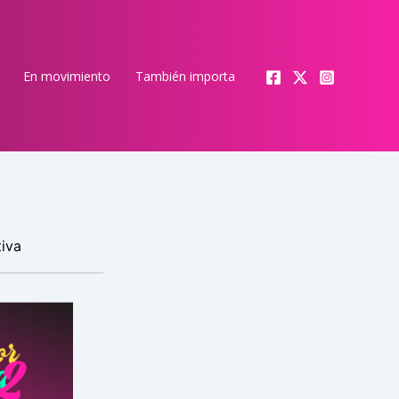
En movimiento
También importa
tiva