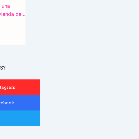
S?
stagram
cebook