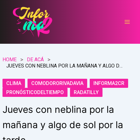
Ir
al
contenido
HOME
DE ACÁ
JUEVES CON NEBLINA POR LA MAÑANA Y ALGO DE SOL POR LA TARDE
CLIMA
COMODORORIVADAVIA
INFORMA2CR
PRONÓSTICODELTIEMPO
RADATILLY
Jueves con neblina por la
mañana y algo de sol por la
tarde