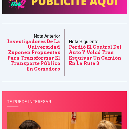
Nota Anterior
Investigadores De La
Nota Siguiente
Universidad
Perdió El Control Del
Exponen Propuestas
Auto Y Volcó Tras
Para Transformar El
Esquivar Un Camión
Transporte Público
En La Ruta 3
En Comodoro
TE PUEDE INTERESAR