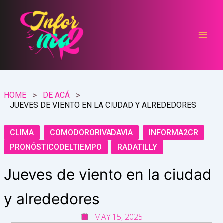
Ir
al
contenido
HOME
DE ACÁ
JUEVES DE VIENTO EN LA CIUDAD Y ALREDEDORES
CLIMA
COMODORORIVADAVIA
INFORMA2CR
PRONÓSTICODELTIEMPO
RADATILLY
Jueves de viento en la ciudad
y alrededores
MAY 15, 2025