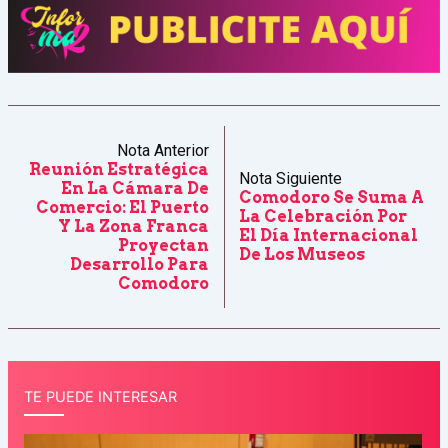
Nota Anterior
Reunión Estratégica
Nota Siguiente
En La Cámara De
Comodoro Se Suma A
Comercio: El Puerto
La Celebración Por
Y La Zona Franca
El Día Internacional
Proyectan
De Los Museos
Desarrollo Para
Comodoro
TE PUEDE INTERESAR