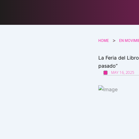
Ir
al
contenido
HOME
EN MOVIMI
La Feria del Lib
pasado”
MAY 16, 2025