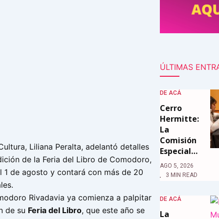
ÚLTIMAS ENTR
DE ACÁ
Cerro
Hermitte:
La
Comisión
ultura, Liliana Peralta, adelantó detalles
Especial…
dición de la Feria del Libro de Comodoro,
AGO 5, 2026
 1 de agosto y contará con más de 20
3 MIN READ
les.
odoro Rivadavia ya comienza a palpitar
DE ACÁ
n de su
Feria del Libro
, que este año se
La