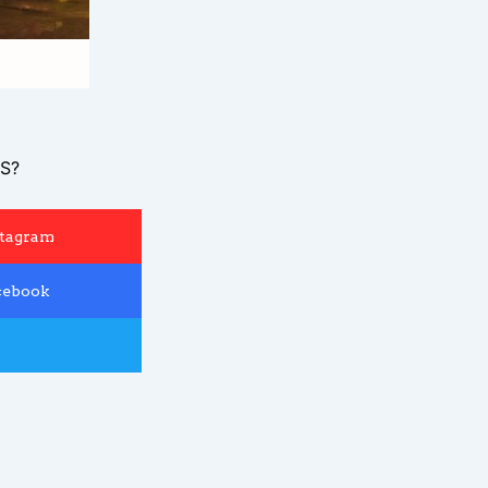
S?
stagram
cebook