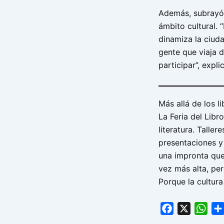
Además, subrayó e
ámbito cultural. 
dinamiza la ciud
gente que viaja 
participar”, expli
Más allá de los li
La Feria del Li
literatura. Taller
presentaciones 
una impronta que
vez más alta, per
Porque la cultura
Facebook
X
Wha