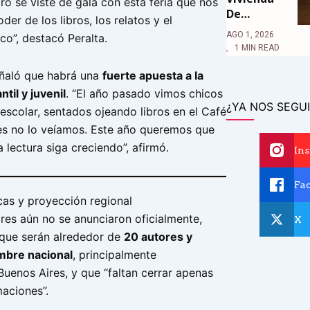
o se viste de gala con esta feria que nos
De…
der de los libros, los relatos y el
AGO 1, 2026
co”, destacó Peralta.
1 MIN READ
eñaló que habrá una
fuerte apuesta a la
ntil y juvenil
. “El año pasado vimos chicos
¿YA NOS SEGUI
 escolar, sentados ojeando libros en el Café
tes no lo veíamos. Este año queremos que
a lectura siga creciendo”, afirmó.
In
Fa
cas y proyección regional
es aún no se anunciaron oficialmente,
X
 que serán alrededor de
20 autores y
mbre nacional
, principalmente
uenos Aires, y que “faltan cerrar apenas
maciones”.