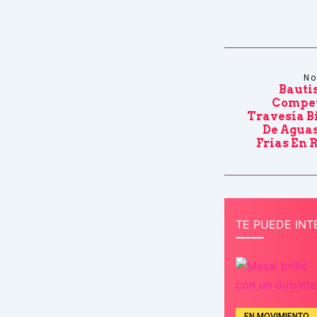
No
Bauti
Compet
Travesía B
De Aguas
Frías En 
TE PUEDE INT
EN MOVIMIENTO