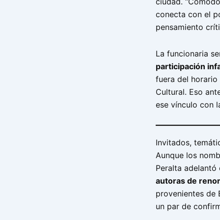
ciudad. “Comodor
conecta con el po
pensamiento críti
La funcionaria s
participación infa
fuera del horario
Cultural. Eso an
ese vínculo con l
Invitados, temáti
Aunque los nombr
Peralta adelantó
autoras de reno
provenientes de B
un par de confir