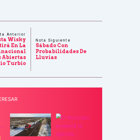
ta Anterior
sta Wisky
Nota Siguiente
irá En La
Sábado Con
inacional
Probabilidades De
 Abiertas
Lluvias
Río Turbio
ERESAR