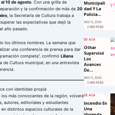
 al 10 de agosto
. Con una grilla de
Municipali
Dad Y La
reparación y la confirmación de más de
20
Policía…
ales
, la Secretaría de Cultura trabaja a
 superar las expectativas que dejó la
AGO 5, 2026
2 MIN READ
del año pasado.
DE ACÁ
o los últimos nombres. La semana que
Othar
alizar una conferencia de prensa para dar
Supervisó
gramación completa”, confirmó
Liliana
Los
ia de Cultura municipal, en una entrevista
Avances
erencia
.
De…
AGO 5, 2026
3 MIN READ
ece con identidad propia
e los más convocantes de la región, volverá
DE ACÁ
s, autores, editoriales y estudiantes
Incendio En
Una
 en distintos espacios culturales de la
Vivienda