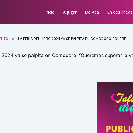
Inicio
A jugar
De Acá
En dos líneas
ENTO
LA FERIA DEL LIBRO 2024 YA SE PALPITA EN COMODORO: “QUEREMOS SUPERAR LA VARA DEL AÑO PASADO”
ro 2024 ya se palpita en Comodoro: “Queremos superar la v